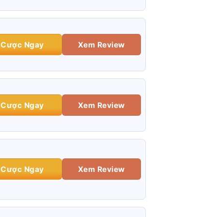
Cược Ngay
Xem Review
Cược Ngay
Xem Review
Cược Ngay
Xem Review