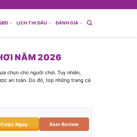
QBĐ
LỊCH THI ĐẤU
ĐÁNH GIÁ
HƠI NĂM 2026
ựa chọn cho người chơi. Tuy nhiên,
cược an toàn. Do đó, top những trang cá
Cược Ngay
Xem Review