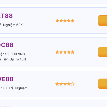
ET88
ải Nghiệm 50K
OC88
hận 99.000 VND -
 Tiền Up To 10%
VE88
 50K Trải Nghiệm