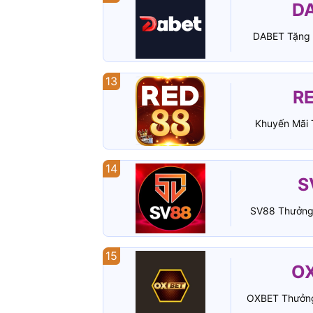
D
DABET Tặng 
13
R
Khuyến Mãi 
14
S
SV88 Thưởng
15
O
OXBET Thưởng