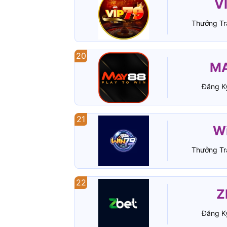
V
Thưởng Tr
20
M
Đăng K
21
W
Thưởng Tr
22
Z
Đăng K