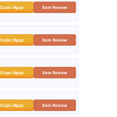
Cược Ngay
Xem Review
Cược Ngay
Xem Review
Cược Ngay
Xem Review
Cược Ngay
Xem Review