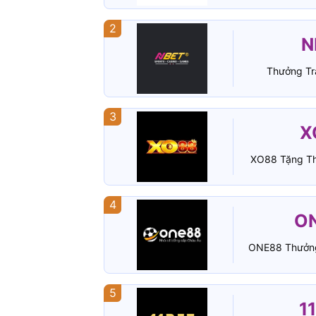
2
N
Thưởng Tr
3
X
XO88 Tặng Th
4
O
ONE88 Thưởng
5
1