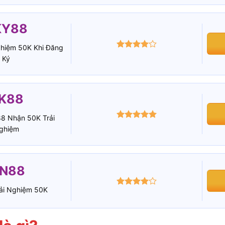
KY88
ghiệm 50K Khi Đăng
Ký
K88
8 Nhận 50K Trải
ghiệm
IN88
ải Nghiệm 50K