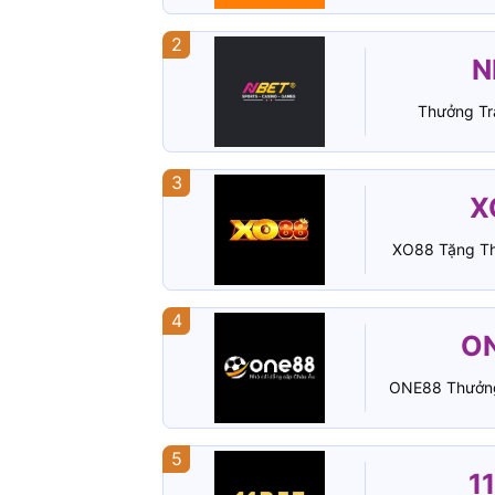
2
N
Thưởng Tr
3
X
XO88 Tặng Th
4
O
ONE88 Thưởng
5
1