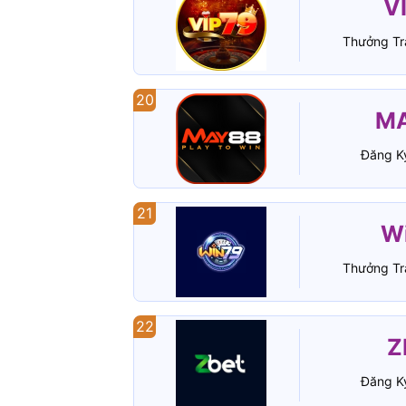
V
Thưởng Tr
20
M
Đăng K
21
W
Thưởng Tr
22
Z
Đăng K