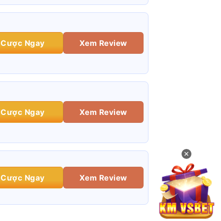
Cược Ngay
Xem Review
Cược Ngay
Xem Review
✕
Cược Ngay
Xem Review