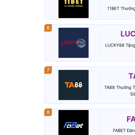
11BET Thưởng
6
LU
LUCKY88 Tặng
7
T
TA88 Thưởng T
Đ
8
F
FABET Đăn