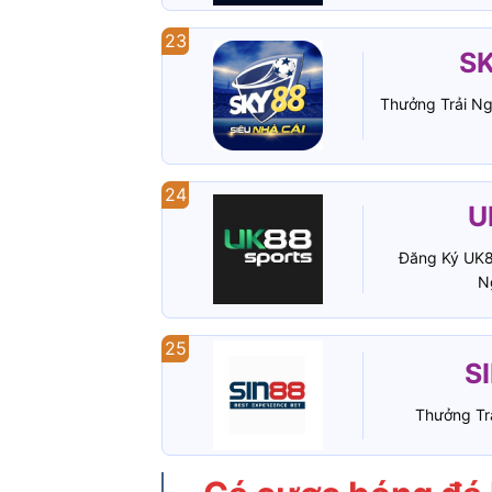
23
S
Thưởng Trải N
24
U
Đăng Ký UK8
N
25
S
Thưởng Tr