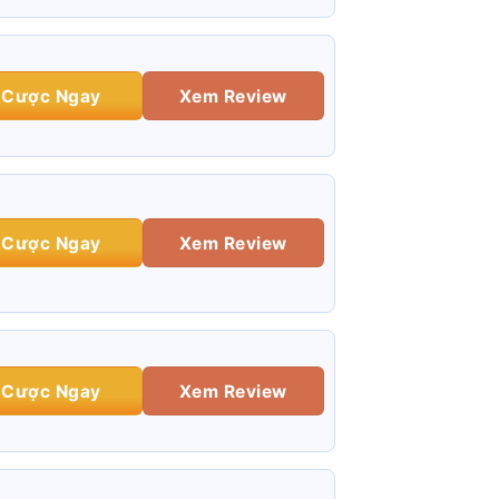
Cược Ngay
Xem Review
Cược Ngay
Xem Review
Cược Ngay
Xem Review