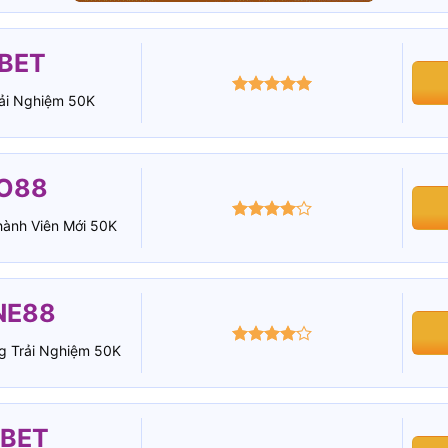
BET
ải Nghiệm 50K
O88
ành Viên Mới 50K
NE88
 Trải Nghiệm 50K
1BET