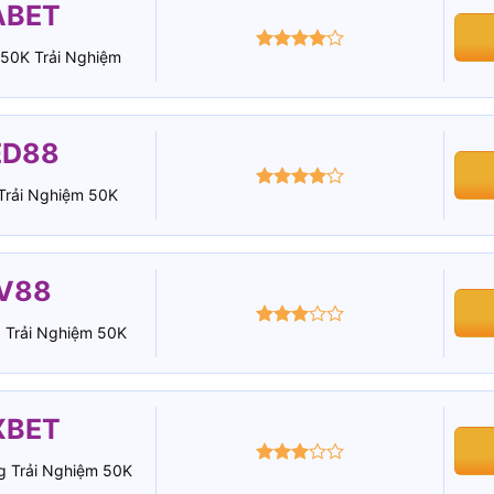
ABET
50K Trải Nghiệm
ED88
Trải Nghiệm 50K
V88
 Trải Nghiệm 50K
XBET
 Trải Nghiệm 50K