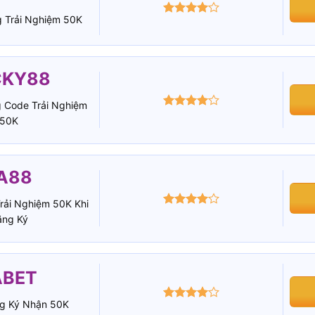
 Trải Nghiệm 50K
CKY88
 Code Trải Nghiệm
50K
A88
rải Nghiệm 50K Khi
ăng Ký
ABET
g Ký Nhận 50K