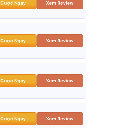
Cược Ngay
Xem Review
Cược Ngay
Xem Review
Cược Ngay
Xem Review
Cược Ngay
Xem Review