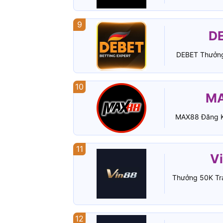
9
D
DEBET Thưởng
10
M
MAX88 Đăng 
11
V
Thưởng 50K Tr
12