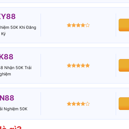
KY88
ghiệm 50K Khi Đăng
Ký
K88
8 Nhận 50K Trải
ghiệm
IN88
ải Nghiệm 50K