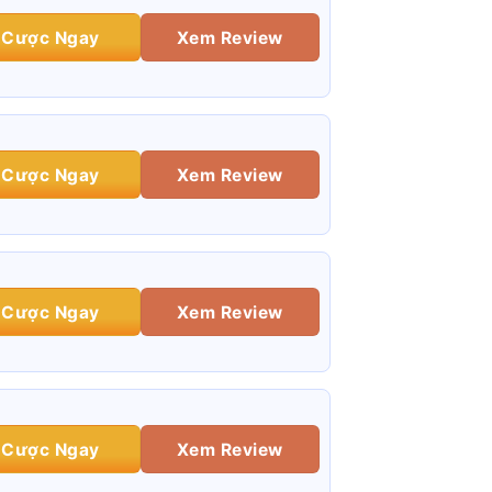
Cược Ngay
Xem Review
Cược Ngay
Xem Review
Cược Ngay
Xem Review
Cược Ngay
Xem Review