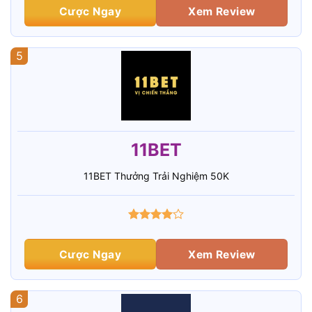
Cược Ngay
Xem Review
5
11BET
11BET Thưởng Trải Nghiệm 50K
Cược Ngay
Xem Review
6