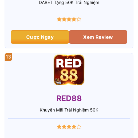
DABET Tặng 50K Trải Nghiệm
Cược Ngay
Xem Review
13
RED88
Khuyến Mãi Trải Nghiệm 50K