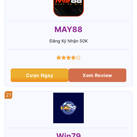
MAY88
Đăng Ký Nhận 50K
Cược Ngay
Xem Review
21
Win79