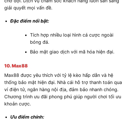
chờ đợi. Dịch vụ chăm sóc khách hàng luôn sẵn sàng
giải quyết mọi vấn đề.
Đặc điểm nổi bật:
Tích hợp nhiều loại hình cá cược ngoài
bóng đá.
Bảo mật giao dịch với mã hóa hiện đại.
10. Max88
Max88 được yêu thích với tỷ lệ kèo hấp dẫn và hệ
thống bảo mật hiện đại. Nhà cái hỗ trợ thanh toán qua
ví điện tử, ngân hàng nội địa, đảm bảo nhanh chóng.
Chương trình ưu đãi phong phú giúp người chơi tối ưu
khoản cược.
Ưu điểm chính: