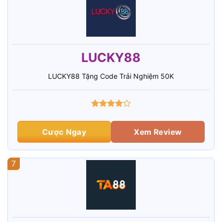
LUCKY88
LUCKY88 Tặng Code Trải Nghiệm 50K
Cược Ngay
Xem Review
7