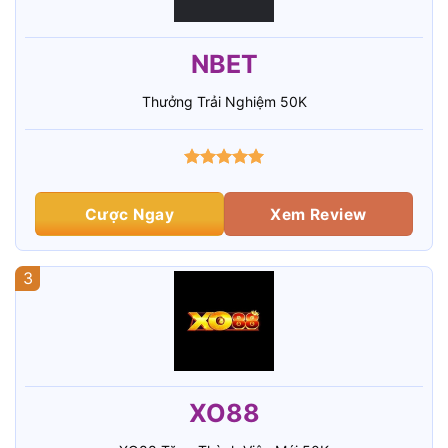
NBET
Thưởng Trải Nghiệm 50K
Cược Ngay
Xem Review
3
XO88