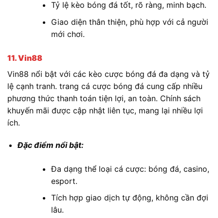
Tỷ lệ kèo bóng đá tốt, rõ ràng, minh bạch.
Giao diện thân thiện, phù hợp với cả người
mới chơi.
11. Vin88
Vin88 nổi bật với các kèo cược bóng đá đa dạng và tỷ
lệ cạnh tranh. trang cá cược bóng đá cung cấp nhiều
phương thức thanh toán tiện lợi, an toàn. Chính sách
khuyến mãi được cập nhật liên tục, mang lại nhiều lợi
ích.
Đặc điểm nổi bật:
Đa dạng thể loại cá cược: bóng đá, casino,
esport.
Tích hợp giao dịch tự động, không cần đợi
lâu.