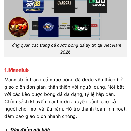
Tổng quan các trang cá cược bóng đá uy tín tại Việt Nam
2026
1. Manclub
Manclub là trang cá cược bóng đá được yêu thích bởi
giao diện đơn giản, thân thiện với người dùng. Nổi bật
với các kèo cược bóng đá đa dạng, tỷ lệ hấp dẫn.
Chính sách khuyến mãi thường xuyên dành cho cả
người chơi mới và lâu năm. Hỗ trợ thanh toán linh hoạt,
đảm bảo giao dịch nhanh chóng.
Đặc điểm nổi bật: