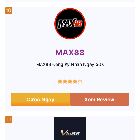
10
MAX88
MAX88 Đăng Ký Nhận Ngay 50K
Cược Ngay
Xem Review
11