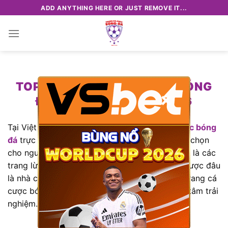
Chuyển
ADD ANYTHING HERE OR JUST REMOVE IT...
đến
nội
dung
TOP 25+ TRANG CÁ CƯỢC BÓNG
×
ĐÁ ĐÁNG CHƠI NĂM 2026
Tại Việt Nam, ngày càng có nhiều
trang cá cược bóng
đá
trực tuyến mang lại sự phong phú trong lựa chọn
cho người chơi. Tuy nhiên, không ít trong số đó là các
trang lừa đảo khiến người chơi khó phân biệt được đâu
là nhà cái cá cược an toàn. Do đó, top những trang cá
cược bóng đá uy tín dưới đây sẽ giúp bạn yên tâm trải
nghiệm.