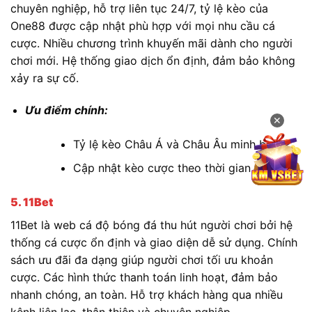
chuyên nghiệp, hỗ trợ liên tục 24/7, tỷ lệ kèo của
One88 được cập nhật phù hợp với mọi nhu cầu cá
cược. Nhiều chương trình khuyến mãi dành cho người
chơi mới. Hệ thống giao dịch ổn định, đảm bảo không
xảy ra sự cố.
Ưu điểm chính:
✕
Tỷ lệ kèo Châu Á và Châu Âu minh bạch.
Cập nhật kèo cược theo thời gian thực.
5. 11Bet
11Bet là web cá độ bóng đá thu hút người chơi bởi hệ
thống cá cược ổn định và giao diện dễ sử dụng. Chính
sách ưu đãi đa dạng giúp người chơi tối ưu khoản
cược. Các hình thức thanh toán linh hoạt, đảm bảo
nhanh chóng, an toàn. Hỗ trợ khách hàng qua nhiều