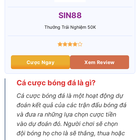
SIN88
Thưởng Trải Nghiệm 50K
Cược Ngay
Xem Review
Cá cược bóng đá là gì?
Cá cược bóng đá là một hoạt động dự
đoán kết quả của các trận đấu bóng đá
và đưa ra những lựa chọn cược tiền
vào dự đoán đó. Người chơi sẽ chọn
đội bóng họ cho là sẽ thắng, thua hoặc