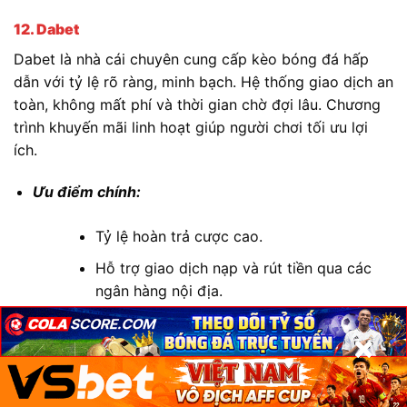
12. Dabet
Dabet là nhà cái chuyên cung cấp kèo bóng đá hấp
dẫn với tỷ lệ rõ ràng, minh bạch. Hệ thống giao dịch an
toàn, không mất phí và thời gian chờ đợi lâu. Chương
trình khuyến mãi linh hoạt giúp người chơi tối ưu lợi
ích.
Ưu điểm chính:
Tỷ lệ hoàn trả cược cao.
Hỗ trợ giao dịch nạp và rút tiền qua các
ngân hàng nội địa.
App cá cược ổn định, không giật lag.
×
×
×
13. Red88
Red88 gây ấn tượng với giao diện hiện đại và tỷ lệ kèo