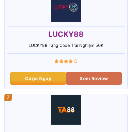
LUCKY88
LUCKY88 Tặng Code Trải Nghiệm 50K
Cược Ngay
Xem Review
7