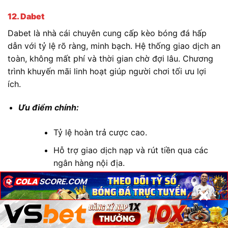
12. Dabet
Dabet là nhà cái chuyên cung cấp kèo bóng đá hấp
dẫn với tỷ lệ rõ ràng, minh bạch. Hệ thống giao dịch an
toàn, không mất phí và thời gian chờ đợi lâu. Chương
trình khuyến mãi linh hoạt giúp người chơi tối ưu lợi
ích.
Ưu điểm chính:
Tỷ lệ hoàn trả cược cao.
Hỗ trợ giao dịch nạp và rút tiền qua các
ngân hàng nội địa.
App cá cược ổn định, không giật lag.
×
×
×
13. Red88
Red88 gây ấn tượng với giao diện hiện đại và tỷ lệ kèo