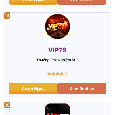
19
VIP79
Thưởng Trải Nghiệm 50K
Cược Ngay
Xem Review
20