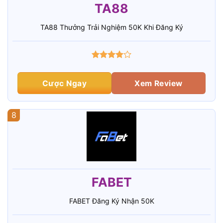
TA88
TA88 Thưởng Trải Nghiệm 50K Khi Đăng Ký
Cược Ngay
Xem Review
8
FABET
FABET Đăng Ký Nhận 50K