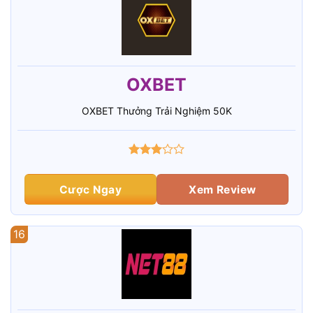
OXBET
OXBET Thưởng Trải Nghiệm 50K
Cược Ngay
Xem Review
16