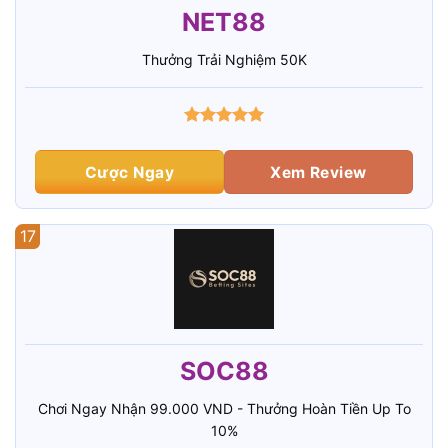
NET88
Thưởng Trải Nghiệm 50K
Cược Ngay
Xem Review
17
SOC88
Chơi Ngay Nhận 99.000 VND - Thưởng Hoàn Tiền Up To
10%