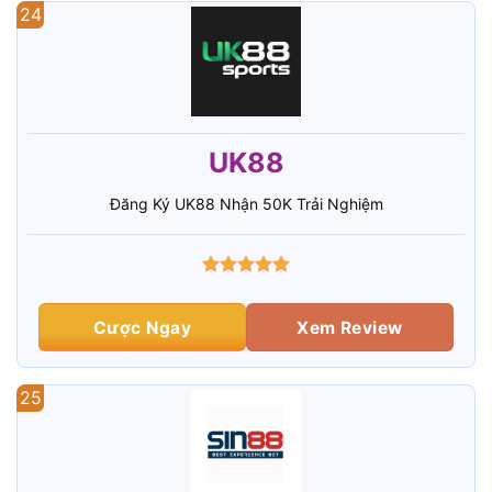
24
UK88
Đăng Ký UK88 Nhận 50K Trải Nghiệm
Cược Ngay
Xem Review
25