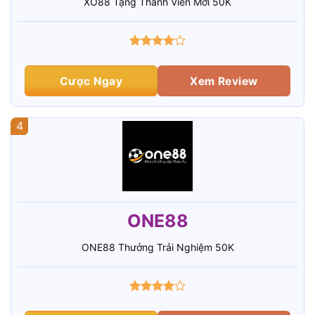
XO88 Tặng Thành Viên Mới 50K
Cược Ngay
Xem Review
4
ONE88
ONE88 Thưởng Trải Nghiệm 50K