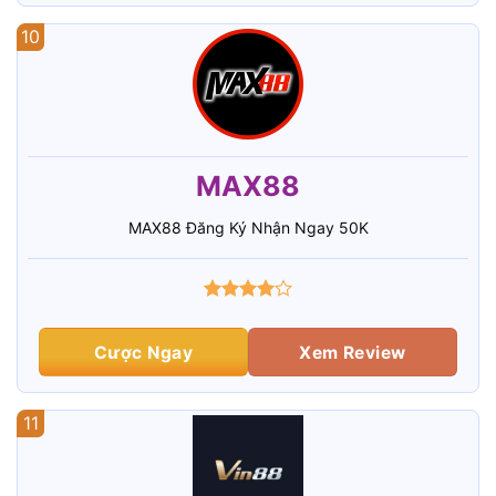
10
MAX88
MAX88 Đăng Ký Nhận Ngay 50K
Cược Ngay
Xem Review
11