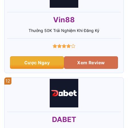
Vin88
Thưởng 50K Trải Nghiệm Khi Đăng Ký
Cược Ngay
Xem Review
12
DABET