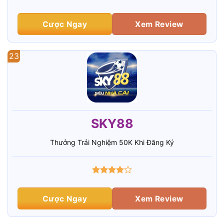
Cược Ngay
Xem Review
23
SKY88
Thưởng Trải Nghiệm 50K Khi Đăng Ký
Cược Ngay
Xem Review