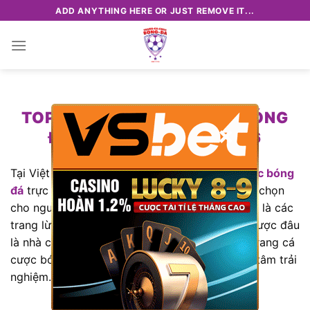
Chuyển
ADD ANYTHING HERE OR JUST REMOVE IT...
đến
nội
dung
TOP 25+ TRANG CÁ CƯỢC BÓNG
×
ĐÁ ĐÁNG CHƠI NĂM 2026
Tại Việt Nam, ngày càng có nhiều
trang cá cược bóng
đá
trực tuyến mang lại sự phong phú trong lựa chọn
cho người chơi. Tuy nhiên, không ít trong số đó là các
trang lừa đảo khiến người chơi khó phân biệt được đâu
là nhà cái cá cược an toàn. Do đó, top những trang cá
cược bóng đá uy tín dưới đây sẽ giúp bạn yên tâm trải
nghiệm.