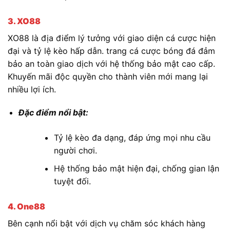
3. XO88
XO88 là địa điểm lý tưởng với giao diện cá cược hiện
đại và tỷ lệ kèo hấp dẫn. trang cá cược bóng đá đảm
bảo an toàn giao dịch với hệ thống bảo mật cao cấp.
Khuyến mãi độc quyền cho thành viên mới mang lại
nhiều lợi ích.
Đặc điểm nổi bật:
Tỷ lệ kèo đa dạng, đáp ứng mọi nhu cầu
người chơi.
Hệ thống bảo mật hiện đại, chống gian lận
tuyệt đối.
4. One88
Bên cạnh nổi bật với dịch vụ chăm sóc khách hàng