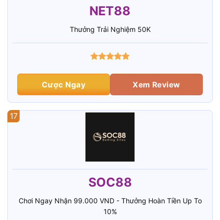
NET88
Thưởng Trải Nghiệm 50K
Cược Ngay
Xem Review
17
SOC88
Chơi Ngay Nhận 99.000 VND - Thưởng Hoàn Tiền Up To
10%