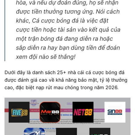
hòa, và nếu dự đoán đúng, họ sẽ nhận
được tiền thưởng tương ứng. Nói cách
khác, Cá cược bóng đá là việc đặt
cược tiền hoặc tài sản vào kết quả của
một trận bóng đá đang diễn ra hoặc
sắp diễn ra hay bạn dùng tiền để đoán
xem đội nào sẽ thắng!
Dưới đây là danh sách 25+ nhà cái cá cược bóng đá
được đánh giá cao về khả năng bảo mật, tỷ lệ thưởng
cao, đặc biệt nạp rút mau chóng trong năm 2026.