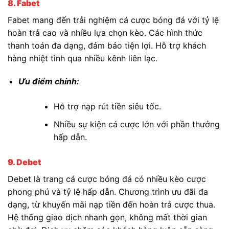
8. Fabet
Fabet mang đến trải nghiệm cá cược bóng đá với tỷ lệ
hoàn trả cao và nhiều lựa chọn kèo. Các hình thức
thanh toán đa dạng, đảm bảo tiện lợi. Hỗ trợ khách
hàng nhiệt tình qua nhiều kênh liên lạc.
Ưu điểm chính:
Hỗ trợ nạp rút tiền siêu tốc.
Nhiều sự kiện cá cược lớn với phần thưởng
hấp dẫn.
9. Debet
Debet là trang cá cược bóng đá có nhiều kèo cược
phong phú và tỷ lệ hấp dẫn. Chương trình ưu đãi đa
dạng, từ khuyến mãi nạp tiền đến hoàn trả cược thua.
Hệ thống giao dịch nhanh gọn, không mất thời gian