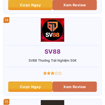
Cược Ngay
Xem Review
14
SV88
SV88 Thưởng Trải Nghiệm 50K
Cược Ngay
Xem Review
15