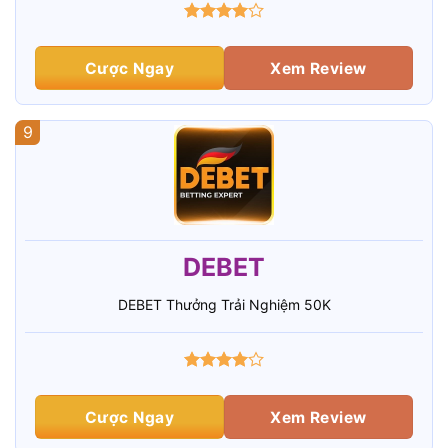
Cược Ngay
Xem Review
9
DEBET
DEBET Thưởng Trải Nghiệm 50K
Cược Ngay
Xem Review