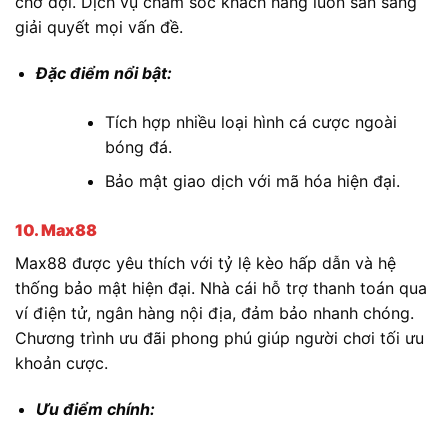
chờ đợi. Dịch vụ chăm sóc khách hàng luôn sẵn sàng
giải quyết mọi vấn đề.
Đặc điểm nổi bật:
Tích hợp nhiều loại hình cá cược ngoài
bóng đá.
Bảo mật giao dịch với mã hóa hiện đại.
10. Max88
Max88 được yêu thích với tỷ lệ kèo hấp dẫn và hệ
thống bảo mật hiện đại. Nhà cái hỗ trợ thanh toán qua
ví điện tử, ngân hàng nội địa, đảm bảo nhanh chóng.
Chương trình ưu đãi phong phú giúp người chơi tối ưu
khoản cược.
Ưu điểm chính: